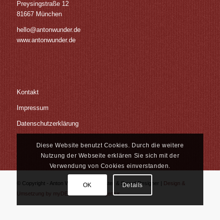
Preysingstraße 12
81667 München
hello@antonwunder.de
www.antonwunder.de
Kontakt
Impressum
Datenschutzerklärung
Diese Website benutzt Cookies. Durch die weitere
Nutzung der Webseite erklären Sie sich mit der
Verwendung von Cookies einverstanden.
© Copyright - Anton Wunder | Tonmeister & Sound Designer |
Design &
OK
Details
Umsetzung by myDEZIGN - Werbeagentur