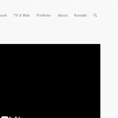
usik
TV & Web
Portfolio
About
Kontakt