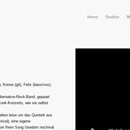
Home
Studios
M
, Konse (git), Felix (bass/vox),
lternative-Rock-Band, gepaart
unk-Konzerts, wie sie selbst
selten leise um das Quintett aus
ival), eine eigene
 sie Ihren Song Usedom nochmal