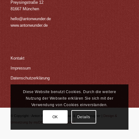
Preysingstraße 12
81667 München
hello@antonwunder.de
www.antonwunder.de
Kontakt
Impressum
Datenschutzerklärung
Diese Website benutzt Cookies. Durch die weitere
Nutzung der Webseite erklären Sie sich mit der
Verwendung von Cookies einverstanden.
© Copyright - Anton Wunder | Tonmeister & Sound Designer |
Design &
OK
Details
Umsetzung by myDEZIGN - Werbeagentur