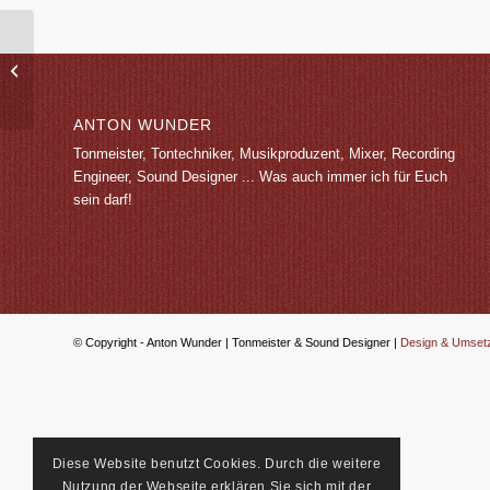
IQ Zero – Sins
ANTON WUNDER
Tonmeister, Tontechniker, Musikproduzent, Mixer, Recording
Engineer, Sound Designer ... Was auch immer ich für Euch
sein darf!
© Copyright - Anton Wunder | Tonmeister & Sound Designer |
Design & Umset
Diese Website benutzt Cookies. Durch die weitere
Nutzung der Webseite erklären Sie sich mit der