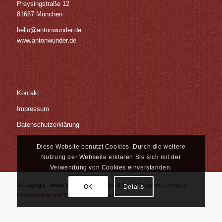
Preysingstraße 12
81667 München
hello@antonwunder.de
www.antonwunder.de
Kontakt
Impressum
Datenschutzerklärung
Diese Website benutzt Cookies. Durch die weitere
Nutzung der Webseite erklären Sie sich mit der
Verwendung von Cookies einverstanden.
© Copyright - Anton Wunder | Tonmeister & Sound Designer |
Design &
OK
Details
Umsetzung by myDEZIGN - Werbeagentur