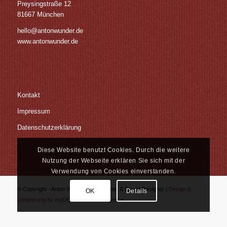
Preysingstraße 12
81667 München
hello@antonwunder.de
www.antonwunder.de
Kontakt
Impressum
Datenschutzerklärung
Diese Website benutzt Cookies. Durch die weitere
Nutzung der Webseite erklären Sie sich mit der
Verwendung von Cookies einverstanden.
© Copyright - Anton Wunder | Tonmeister & Sound Designer |
Design &
OK
Details
Umsetzung by myDEZIGN - Werbeagentur